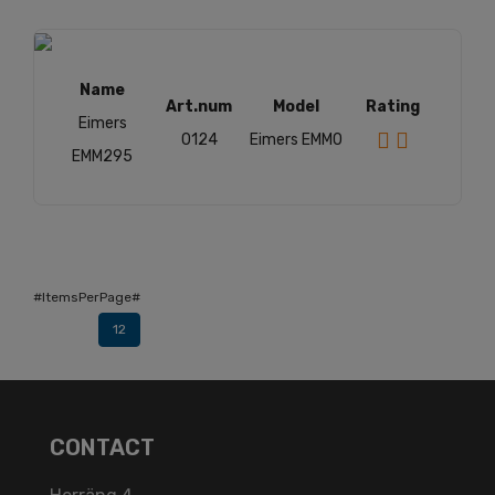
Name
Art.num
Model
Rating
Eimers
0124
Eimers EMM0
EMM295
#ItemsPerPage#
12
CONTACT