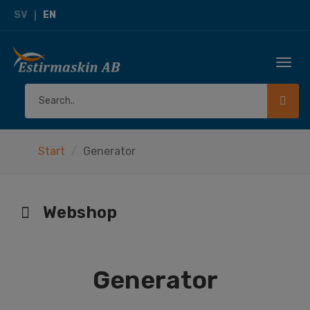
SV
EN
Togg
navi
Start
Generator
Webshop
Generator