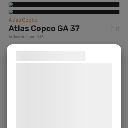
Atlas Copco
Atlas Copco GA 37
Article number: 1143
Description
Samtykke til cookies
Vi og vores samarbejdspartnere bruger
Year:
1992
teknologier, herunder cookies, til at
KM mileage:
indsamle oplysninger om dig til forskellige
formål, herunder: Tilpasning af annoncering,
Hour:
bedre brugeroplevelse, funktionalitet,
Power:
statistik og marketing. Disse oplysninger
kan blive delt med annoncerings- og
Atlas Copco GA 37 Sr.No. AII303291 37 Kw
analysepartnere, som kan kombinere dem