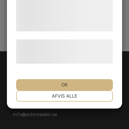
7,5 Bar 98 L/S
med data, du tidligere har givet dem eller
de har indsamlet gennem din brug af deres
Share Product
tjenester. Ved at klikke på 'OK' giver du
samtykke til disse formål.
Læs mere om vores brug af cookies og
behandling af persondata på vores
hjemmeside.
CONTACT
Herräng 4
OK
186 92 Vallentuna
NØDVENDIGE
PRÆFERENCER
AFVIS ALLE
Stockholm
SWEDEN
MARKETING
STATISTIK
info@estirmaskin.se